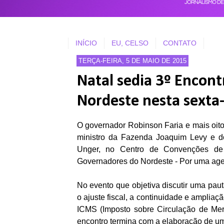
INÍCIO
EU, CELSO
CONTATO
TERÇA-FEIRA, 5 DE MAIO DE 2015
Natal sedia 3º Encon
Nordeste nesta sexta-
O governador Robinson Faria e mais oit
ministro da Fazenda Joaquim Levy e do
Unger, no Centro de Convenções de N
Governadores do Nordeste - Por uma age
No evento que objetiva discutir uma paut
o ajuste fiscal, a continuidade e ampliaç
ICMS (Imposto sobre Circulação de Merc
encontro termina com a elaboração de uma