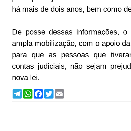
há mais de dois anos, bem como de
De posse dessas informações, o
ampla mobilização, com o apoio da
para que as pessoas que tivera
contas judiciais, não sejam preju
nova lei.
T
W
F
T
E
e
h
a
w
m
l
a
c
i
a
e
t
e
t
i
g
s
b
t
l
r
A
o
e
a
p
o
r
m
p
k