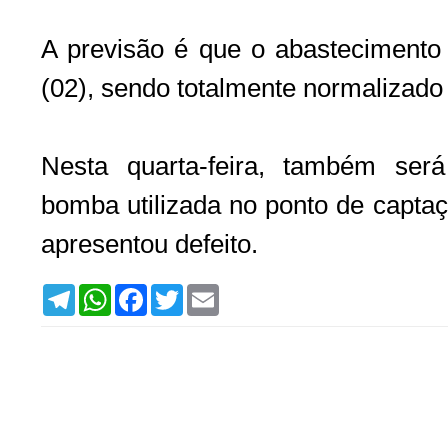
A previsão é que o abastecimento 
(02), sendo totalmente normalizado
Nesta quarta-feira, também ser
bomba utilizada no ponto de captaç
apresentou defeito.
T
W
F
T
E
e
h
a
w
m
l
a
c
i
a
e
t
e
t
i
g
s
b
t
l
r
A
o
e
a
p
o
r
m
p
k