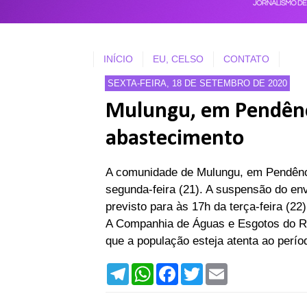
INÍCIO
EU, CELSO
CONTATO
SEXTA-FEIRA, 18 DE SETEMBRO DE 2020
Mulungu, em Pendênci
abastecimento
A comunidade de Mulungu, em Pendênci
segunda-feira (21). A suspensão do env
previsto para às 17h da terça-feira (2
A Companhia de Águas e Esgotos do Ri
que a população esteja atenta ao perío
T
W
F
T
E
e
h
a
w
m
l
a
c
i
a
e
t
e
t
i