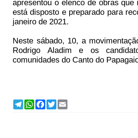
apresentou o elenco de obras que re
está disposto e preparado para reco
janeiro de 2021.
Neste sábado, 10, a movimentação
Rodrigo Aladim e os candida
comunidades do Canto do Papagaio
T
W
F
T
E
e
h
a
w
m
l
a
c
i
a
e
t
e
t
i
g
s
b
t
l
r
A
o
e
a
p
o
r
m
p
k