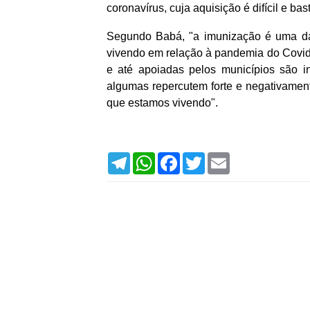
coronavírus, cuja aquisição é difícil e ba
Segundo Babá, "a imunização é uma da
vivendo em relação à pandemia do Covid
e até apoiadas pelos municípios são i
algumas repercutem forte e negativame
que estamos vivendo".
T
W
F
T
E
e
h
a
w
m
l
a
c
i
a
e
t
e
t
i
g
s
b
t
l
r
A
o
e
a
p
o
r
m
p
k