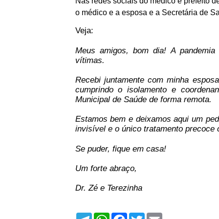
Nas redes sociais do médico e prefeito 
o médico e a esposa e a Secretária de S
Veja:
Meus amigos, bom dia! A pandemia d
vítimas.
Recebi juntamente com minha esposa T
cumprindo o isolamento e coordenan
Municipal de Saúde de forma remota.
Estamos bem e deixamos aqui um pedid
invisível e o único tratamento precoc
Se puder, fique em casa!
Um forte abraço,
Dr. Zé e Terezinha
T
W
F
T
E