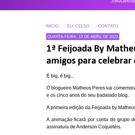
INÍCIO
EU, CELSO
CONTATO
QUARTA-FEIRA, 13 DE ABRIL DE 2022
1ª Feijoada By Matheu
amigos para celebrar 
É big, é big...
O blogueiro Matheus Peres vai comemora
e os cinco anos do seu badalado blog.
A primeira edição da Feijoada by Mathe
A animação ficará por conta do grupo d
assinatura de Anderson Coquetéis.