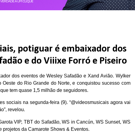
iais, potiguar é embaixador dos
adão e do Viiixe Forró e Piseiro
aixador dos eventos de Wesley Safadão e Xand Avião. Wylker
ião Oeste do Rio Grande do Norte, e conquistou sucesso com
 que tem quase 1,5 milhão de seguidores.
s sociais na segunda-feira (9). “@videosmusicais agora vai
o”, revelou.
o Garota VIP, TBT do Safadão, WS in Cancún, WS Sunset, WS
de projetos da Camarote Shows & Eventos.