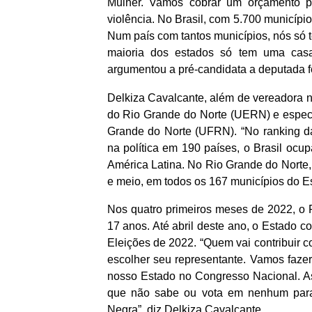
Mulher. Vamos cobrar um orçamento pa
violência. No Brasil, com 5.700 municípi
Num país com tantos municípios, nós só t
maioria dos estados só tem uma casa
argumentou a pré-candidata a deputada 
Delkiza Cavalcante, além de vereadora n
do Rio Grande do Norte (UERN) e especi
Grande do Norte (UFRN). “No ranking da
na política em 190 países, o Brasil ocu
América Latina. No Rio Grande do Norte,
e meio, em todos os 167 municípios do Est
Nos quatro primeiros meses de 2022, o 
17 anos. Até abril deste ano, o Estado co
Eleições de 2022. “Quem vai contribuir c
escolher seu representante. Vamos faze
nosso Estado no Congresso Nacional. As
que não sabe ou vota em nenhum para 
Negra”, diz Delkiza Cavalcante.