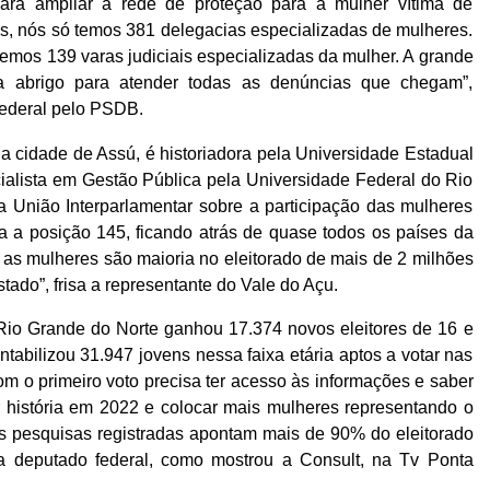
ra ampliar a rede de proteção para a mulher vítima de
os, nós só temos 381 delegacias especializadas de mulheres.
emos 139 varas judiciais especializadas da mulher. A grande
 abrigo para atender todas as denúncias que chegam”,
federal pelo PSDB.
a cidade de Assú, é historiadora pela Universidade Estadual
alista em Gestão Pública pela Universidade Federal do Rio
 União Interparlamentar sobre a participação das mulheres
pa a posição 145, ficando atrás de quase todos os países da
 as mulheres são maioria no eleitorado de mais de 2 milhões
ado”, frisa a representante do Vale do Açu.
Rio Grande do Norte ganhou 17.374 novos eleitores de 16 e
ntabilizou 31.947 jovens nessa faixa etária aptos a votar nas
om o primeiro voto precisa ter acesso às informações e saber
r história em 2022 e colocar mais mulheres representando o
 pesquisas registradas apontam mais de 90% do eleitorado
deputado federal, como mostrou a Consult, na Tv Ponta