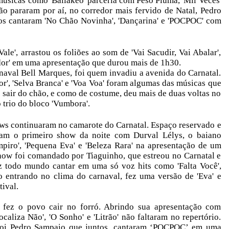
músicas como 'Ballakeo' parceria com Peso Pluma, 'Mil Veces'
ão pararam por aí, no corredor mais fervido de Natal, Pedro
tos cantaram 'No Chão Novinha', 'Dançarina' e 'POCPOC' com
le', arrastou os foliões ao som de 'Vai Sacudir, Vai Abalar',
ador' em uma apresentação que durou mais de 1h30.
arnaval Bell Marques, foi quem invadiu a avenida do Carnatal.
', 'Selva Branca' e 'Voa Voa' foram algumas das músicas que
 sair do chão, e como de costume, deu mais de duas voltas no
o trio do bloco 'Vumbora'.
ows continuaram no camarote do Carnatal. Espaço reservado e
iram o primeiro show da noite com Durval Lélys, o baiano
iro', 'Pequena Eva' e 'Beleza Rara' na apresentação de um
how foi comandado por Tiaguinho, que estreou no Carnatal e
z todo mundo cantar em uma só voz hits como 'Falta Você',
ro entrando no clima do carnaval, fez uma versão de 'Eva' e
tival.
e fez o povo cair no forró. Abrindo sua apresentação com
aliza Não', 'O Sonho' e 'Litrão' não faltaram no repertório.
foi Pedro Sampaio que juntos, cantaram ‘POCPOC’ em uma