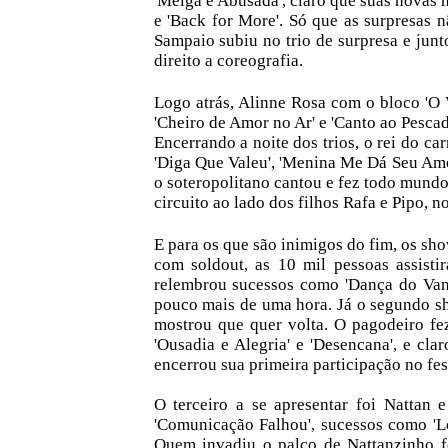
'Meiga e Abusada', claro que suas novas 
e 'Back for More'. Só que as surpresas n
Sampaio subiu no trio de surpresa e jun
direito a coreografia.
Logo atrás, Alinne Rosa com o bloco 'O Va
'Cheiro de Amor no Ar' e 'Canto ao Pesc
Encerrando a noite dos trios, o rei do c
'Diga Que Valeu', 'Menina Me Dá Seu Amor
o soteropolitano cantou e fez todo mundo
circuito ao lado dos filhos Rafa e Pipo, n
E para os que são inimigos do fim, os sh
com soldout, as 10 mil pessoas assist
relembrou sucessos como 'Dança do Vamp
pouco mais de uma hora. Já o segundo s
mostrou que quer volta. O pagodeiro fe
'Ousadia e Alegria' e 'Desencana', e cla
encerrou sua primeira participação no fes
O terceiro a se apresentar foi Nattan 
'Comunicação Falhou', sucessos como 'Loc
Quem invadiu o palco de Nattanzinho 