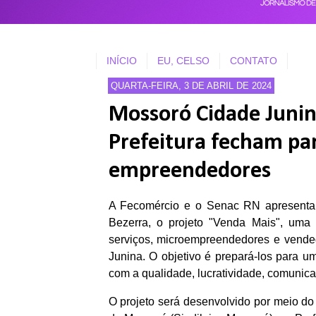
INÍCIO
EU, CELSO
CONTATO
QUARTA-FEIRA, 3 DE ABRIL DE 2024
Mossoró Cidade Junin
Prefeitura fecham par
empreendedores
A Fecomércio e o Senac RN apresentaram
Bezerra, o projeto "Venda Mais", uma i
serviços, microempreendedores e vende
Junina. O objetivo é prepará-los para u
com a qualidade, lucratividade, comunic
O projeto será desenvolvido por meio d