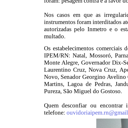
foram: pesagem contra e a favor 
Nos casos em que as irregulari
instrumentos foram interditados at
autorizadas pelo Inmetro e o est
multado.
Os estabelecimentos comerciais d
IPEM/RN: Natal, Mossoró, Parnam
Monte Alegre, Governador Dix-Se
Laurentino Cruz, Nova Cruz, Apo
Novo, Senador Georgino Avelino C
Martins, Lagoa de Pedras, Jand
Pureza, São Miguel do Gostoso.
Quem desconfiar ou encontrar i
telefone:
ouvidoriaipem.rn@gmai