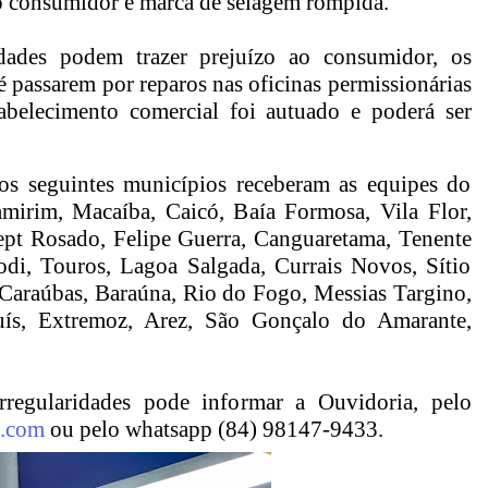
do consumidor e marca de selagem rompida.
dades podem trazer prejuízo ao consumidor, os
é passarem por reparos nas oficinas permissionárias
abelecimento comercial foi autuado e poderá ser
os seguintes municípios receberam as equipes do
irim, Macaíba, Caicó, Baía Formosa, Vila Flor,
pt Rosado, Felipe Guerra, Canguaretama, Tenente
di, Touros, Lagoa Salgada, Currais Novos, Sítio
araúbas, Baraúna, Rio do Fogo, Messias Targino,
uís, Extremoz, Arez, São Gonçalo do Amarante,
rregularidades pode informar a Ouvidoria, pelo
l.com
ou pelo whatsapp (84) 98147-9433.