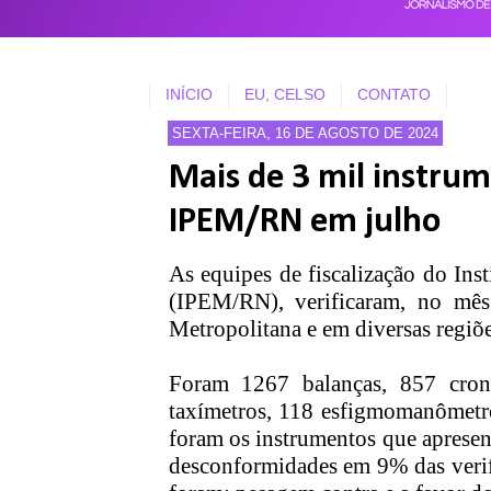
INÍCIO
EU, CELSO
CONTATO
SEXTA-FEIRA, 16 DE AGOSTO DE 2024
Mais de 3 mil instrum
IPEM/RN em julho
As equipes de fiscalização do In
(IPEM/RN), verificaram, no mês
Metropolitana e em diversas regiõe
Foram 1267 balanças, 857 cron
taxímetros, 118 esfigmomanômetro
foram os instrumentos que aprese
desconformidades em 9% das verifi