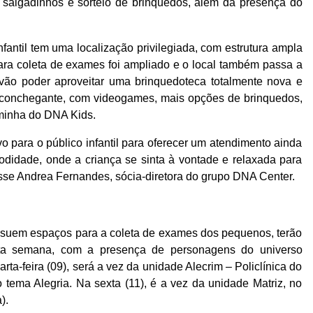
, salgadinhos e sorteio de brinquedos, além da presença do
fantil tem uma localização privilegiada, com estrutura ampla
ra coleta de exames foi ampliado e o local também passa a
a vão poder aproveitar uma brinquedoteca totalmente nova e
aconchegante, com videogames, mais opções de brinquedos,
rminha do DNA Kids.
 para o público infantil para oferecer um atendimento ainda
odidade, onde a criança se sinta à vontade e relaxada para
isse Andrea Fernandes, sócia-diretora do grupo DNA Center.
suem espaços para a coleta de exames dos pequenos, terão
ta semana, com a presença de personagens do universo
rta-feira (09), será a vez da unidade Alecrim – Policlínica do
 tema Alegria. Na sexta (11), é a vez da unidade Matriz, no
).