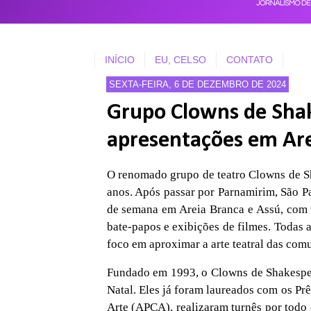
INÍCIO
EU, CELSO
CONTATO
SEXTA-FEIRA, 6 DE DEZEMBRO DE 2024
Grupo Clowns de Sha
apresentações em Are
O renomado grupo de teatro Clowns de S
anos. Após passar por Parnamirim, São Pa
de semana em Areia Branca e Assú, com u
bate-papos e exibições de filmes. Todas a
foco em aproximar a arte teatral das comu
Fundado em 1993, o Clowns de Shakespea
Natal. Eles já foram laureados com os Prê
Arte (APCA), realizaram turnês por todo 