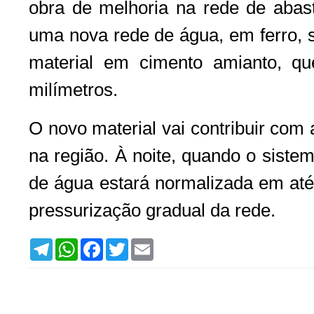
obra de melhoria na rede de abast
uma nova rede de água, em ferro, s
material em cimento amianto, qu
milímetros.
O novo material vai contribuir com
na região. À noite, quando o sistema
de água estará normalizada em até
pressurização gradual da rede.
T
W
F
T
E
e
h
a
w
m
l
a
c
i
a
e
t
e
t
i
g
s
b
t
l
r
A
o
e
a
p
o
r