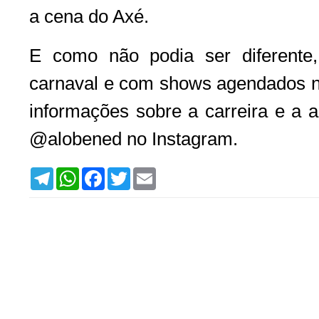
a cena do Axé.
E como não podia ser diferente
carnaval e com shows agendados n
informações sobre a carreira e a ag
@alobened no Instagram.
T
W
F
T
E
e
h
a
w
m
l
a
c
i
a
e
t
e
t
i
g
s
b
t
l
r
A
o
e
a
p
o
r
m
p
k