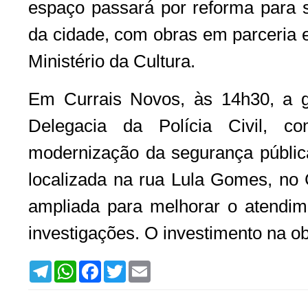
espaço passará por reforma para s
da cidade, com obras em parceria 
Ministério da Cultura.
Em Currais Novos, às 14h30, a g
Delegacia da Polícia Civil, 
modernização da segurança pública
localizada na rua Lula Gomes, no 
ampliada para melhorar o atendime
investigações. O investimento na ob
T
W
F
T
E
e
h
a
w
m
l
a
c
i
a
e
t
e
t
i