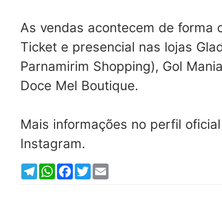
As vendas acontecem de forma onl
Ticket e presencial nas lojas Gla
Parnamirim Shopping), Gol Mania
Doce Mel Boutique.
Mais informações no perfil oficial
Instagram.
T
W
F
T
E
e
h
a
w
m
l
a
c
i
a
e
t
e
t
i
g
s
b
t
l
r
A
o
e
a
p
o
r