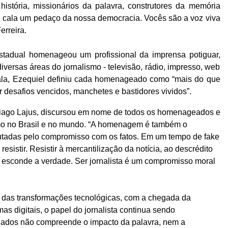
istória, missionários da palavra, construtores da memória
se cala um pedaço da nossa democracia. Vocês são a voz viva
erreira.
stadual homenageou um profissional da imprensa potiguar,
ersas áreas do jornalismo - televisão, rádio, impresso, web
ala, Ezequiel definiu cada homenageado como “mais do que
 desafios vencidos, manchetes e bastidores vividos”.
hiago Lajus, discursou em nome de todos os homenageados e
smo no Brasil e no mundo. “A homenagem é também o
autadas pelo compromisso com os fatos. Em um tempo de fake
esistir. Resistir à mercantilização da notícia, ao descrédito
 esconde a verdade. Ser jornalista é um compromisso moral
das transformações tecnológicas, com a chegada da
rmas digitais, o papel do jornalista continua sendo
 dados não compreende o impacto da palavra, nem a