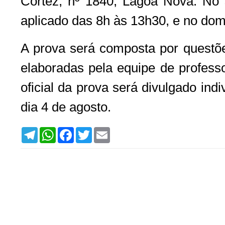
Cortez, nº 1840, Lagoa Nova. No
aplicado das 8h às 13h30, e no dom
A prova será composta por questõe
elaboradas pela equipe de professo
oficial da prova será divulgado ind
dia 4 de agosto.
T
W
F
T
E
e
h
a
w
m
l
a
c
i
a
e
t
e
t
i
g
s
b
t
l
r
A
o
e
a
p
o
r
m
p
k