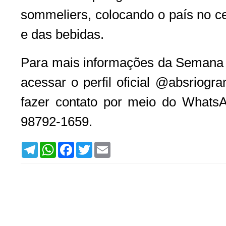
sommeliers, colocando o país no ce
e das bebidas.
Para mais informações da Semana
acessar o perfil oficial @absriogr
fazer contato por meio do WhatsA
98792-1659.
T
W
F
T
E
e
h
a
w
m
l
a
c
i
a
e
t
e
t
i
g
s
b
t
l
r
A
o
e
a
p
o
r
m
p
k