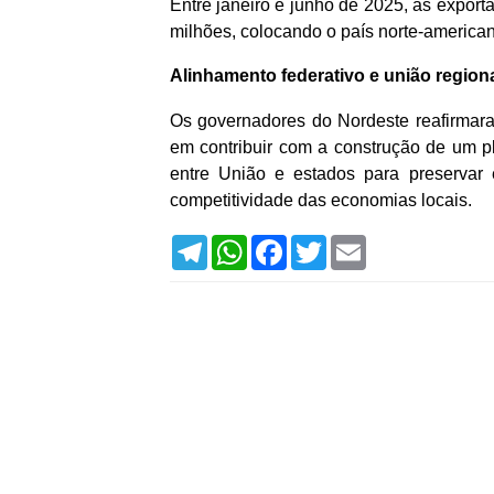
Entre janeiro e junho de 2025, as expo
milhões, colocando o país norte-americano
Alinhamento federativo e união region
Os governadores do Nordeste reafirmara
em contribuir com a construção de um pl
entre União e estados para preservar 
competitividade das economias locais.
T
W
F
T
E
e
h
a
w
m
l
a
c
i
a
e
t
e
t
i
g
s
b
t
l
r
A
o
e
a
p
o
r
m
p
k