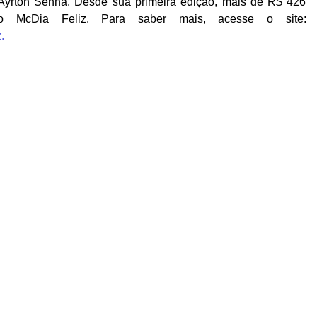
o Ayrton Senna. Desde sua primeira edição, mais de R$ 426
lo McDia Feliz. Para saber mais, acesse o site:
.