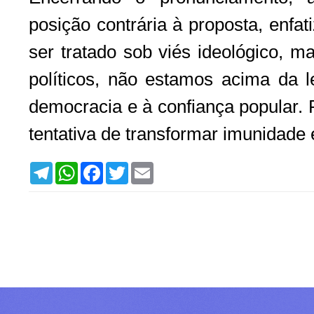
posição contrária à proposta, enfa
ser tratado sob viés ideológico, 
políticos, não estamos acima da 
democracia e à confiança popular. 
tentativa de transformar imunidade
T
W
F
T
E
e
h
a
w
m
l
a
c
i
a
e
t
e
t
i
g
s
b
t
l
r
A
o
e
a
p
o
r
m
p
k