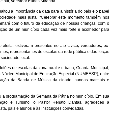
cipal, vereador Eudes Miranda.
saltou a importância da data para a história do país e o papel
ciedade mais justa: “Celebrar este momento também nos
amaré com o futuro da educação de nossas crianças, com o
rução de um município cada vez mais forte e acolhedor para
efeita, estiveram presentes no ato cívico, vereadores, ex-
untos, representantes de escolas da rede pública e das forças
 sociedade local.
lotões de escolas da zona rural e urbana, Guarda Municipal,
 Núcleo Municipal de Educação Especial (NUMEESP), entre
tação da Banda de Música da cidade, bandas marciais e
hou a programação da Semana da Pátria no município. Em sua
cação e Turismo, o Pastor Renato Dantas, agradeceu a
ta, pais e alunos e às instituições convidadas.