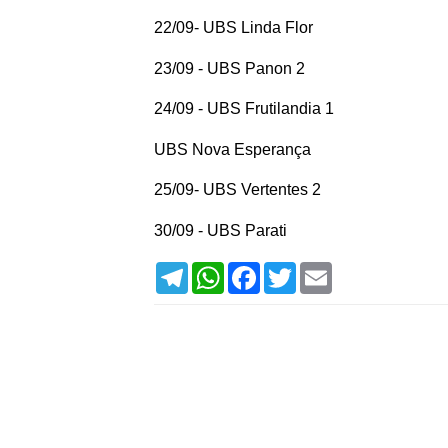
22/09- UBS Linda Flor
23/09 - UBS Panon 2
24/09 - UBS Frutilandia 1
UBS Nova Esperança
25/09- UBS Vertentes 2
30/09 - UBS Parati
T
W
F
T
E
e
h
a
w
m
l
a
c
i
a
e
t
e
t
i
g
s
b
t
l
r
A
o
e
a
p
o
r
m
p
k