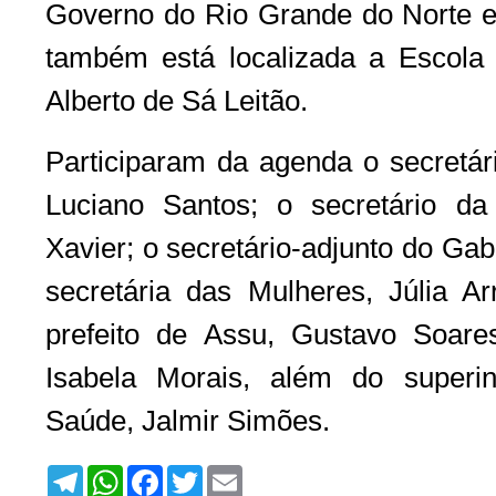
Governo do Rio Grande do Norte 
também está localizada a Escola
Alberto de Sá Leitão.
Participaram da agenda o secretár
Luciano Santos; o secretário d
Xavier; o secretário-adjunto do Gabi
secretária das Mulheres, Júlia Ar
prefeito de Assu, Gustavo Soares
Isabela Morais, além do superin
Saúde, Jalmir Simões.
T
W
F
T
E
e
h
a
w
m