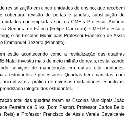
e revitalização em cinco unidades de ensino, que recebem
e cobertura, revisão de portas e janelas, substituição de
 As unidades contempladas são os CMEIs Professor Antônio
ssa Senhora de Fátima (Felipe Camarão), CMEI Professora
ngi) e as Escolas Municipais Professor Francisco de Assis
te Emmanuel Bezerra (Planalto).
bém estão acontecendo como a revitalização das quadras
E-Natal investiu mais de meio milhão de reais, revitalizando
zando serviços de manutenção em outras oito unidades,
para estudantes e professores. Quadras bem mantidas, com
, incentivam a prática de diversas modalidades esportivas,
rendizado integral dos estudantes.
ização total das quadras foram as Escolas Municipais João
isca Ferreira da Silva (Bom Pastor), Professor Carlos Bello
s Reis) e Professor Francisco de Assis Varela Cavalcante