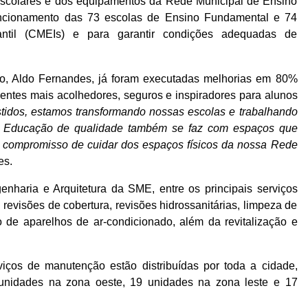
scolares e dos equipamentos da Rede Municipal de Ensino
ncionamento das 73 escolas de Ensino Fundamental e 74
antil (CMEIs) e para garantir condições adequadas de
ão, Aldo Fernandes, já foram executadas melhorias em 80%
entes mais acolhedores, seguros e inspiradores para alunos
tidos, estamos transformando nossas escolas e trabalhando
o. Educação de qualidade também se faz com espaços que
 compromisso de cuidar dos espaços físicos da nossa Rede
es.
haria e Arquitetura da SME, entre os principais serviços
revisões de cobertura, revisões hidrossanitárias, limpeza de
 de aparelhos de ar-condicionado, além da revitalização e
ços de manutenção estão distribuídas por toda a cidade,
unidades na zona oeste, 19 unidades na zona leste e 17