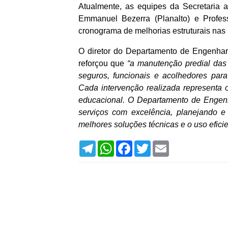
Atualmente, as equipes da Secretaria 
Emmanuel Bezerra (Planalto) e Profes
cronograma de melhorias estruturais nas
O diretor do Departamento de Engenhar
reforçou que
“a manutenção predial das
seguros, funcionais e acolhedores para
Cada intervenção realizada representa 
educacional. O Departamento de Engenh
serviços com excelência, planejando 
melhores soluções técnicas e o uso eficie
T
W
F
T
E
e
h
a
w
m
l
a
c
i
a
e
t
e
t
i
g
s
b
t
l
r
A
o
e
a
p
o
r
m
p
k