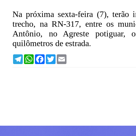
Na próxima sexta-feira (7), terão
trecho, na RN-317, entre os muni
Antônio, no Agreste potiguar, 
quilômetros de estrada.
T
W
F
T
E
e
h
a
w
m
l
a
c
i
a
e
t
e
t
i
g
s
b
t
l
r
A
o
e
a
p
o
r
m
p
k