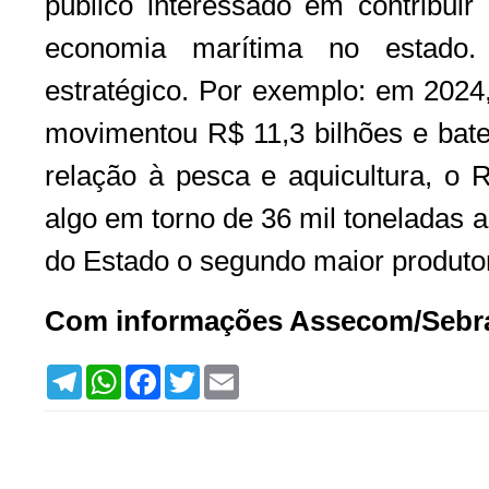
público interessado em contribui
economia marítima no estado
estratégico. Por exemplo: em 2024,
movimentou R$ 11,3 bilhões e bate
relação à pesca e aquicultura, o 
algo em torno de 36 mil toneladas 
do Estado o segundo maior produtor
Com informações Assecom/Sebr
T
W
F
T
E
e
h
a
w
m
l
a
c
i
a
e
t
e
t
i
g
s
b
t
l
r
A
o
e
a
p
o
r