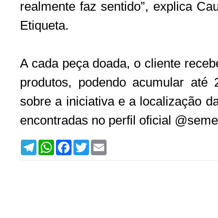
realmente faz sentido”, explica 
Etiqueta.
A cada peça doada, o cliente rece
produtos, podendo acumular até 
sobre a iniciativa e a localização 
encontradas no perfil oficial @seme
T
W
F
T
E
e
h
a
w
m
l
a
c
i
a
e
t
e
t
i
g
s
b
t
l
r
A
o
e
a
p
o
r
m
p
k