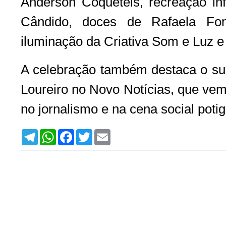
Anderson Coquetéis, recreação infa
Cândido, doces de Rafaela Fon
iluminação da Criativa Som e Luz e
A celebração também destaca o su
Loureiro no Novo Notícias, que ve
no jornalismo e na cena social potig
T
W
F
T
E
e
h
a
w
m
l
a
c
i
a
e
t
e
t
i
g
s
b
t
l
r
A
o
e
a
p
o
r
m
p
k