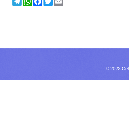
e
h
a
w
m
l
a
c
i
a
e
t
e
t
i
g
s
b
t
l
r
A
o
e
a
p
o
r
m
p
k
© 2023 Cel