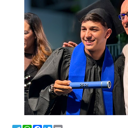
T
W
F
T
E