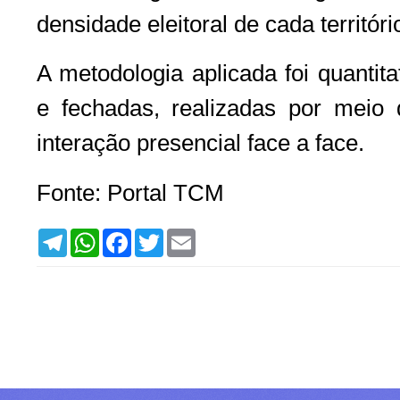
densidade eleitoral de cada territóri
A metodologia aplicada foi quantit
e fechadas, realizadas por meio d
interação presencial face a face.
Fonte: Portal TCM
T
W
F
T
E
e
h
a
w
m
l
a
c
i
a
e
t
e
t
i
g
s
b
t
l
r
A
o
e
a
p
o
r
m
p
k