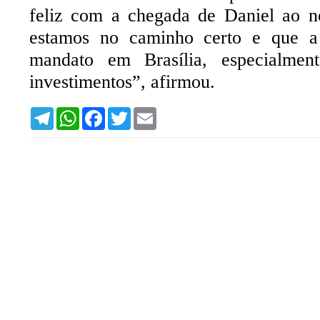
feliz com a chegada de Daniel ao no
estamos no caminho certo e que a 
mandato em Brasília, especialme
investimentos”, afirmou.
T
W
F
T
E
e
h
a
w
m
l
a
c
i
a
e
t
e
t
i
g
s
b
t
l
r
A
o
e
a
p
o
r
m
p
k