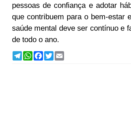
pessoas de confiança e adotar háb
que contribuem para o bem-estar 
saúde mental deve ser contínuo e fa
de todo o ano.
T
W
F
T
E
e
h
a
w
m
l
a
c
i
a
e
t
e
t
i
g
s
b
t
l
r
A
o
e
a
p
o
r
m
p
k