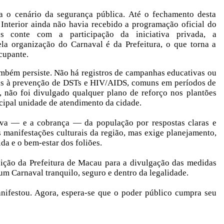
a o cenário da segurança pública. Até o fechamento desta
Interior ainda não havia recebido a programação oficial do
s conte com a participação da iniciativa privada, a
pela organização do Carnaval é da Prefeitura, o que torna a
cupante.
ambém persiste. Não há registros de campanhas educativas ou
das à prevenção de DSTs e HIV/AIDS, comuns em períodos de
não foi divulgado qualquer plano de reforço nos plantões
cipal unidade de atendimento da cidade.
tiva — e a cobrança — da população por respostas claras e
 manifestações culturais da região, mas exige planejamento,
a e o bem-estar dos foliões.
sição da Prefeitura de Macau para a divulgação das medidas
um Carnaval tranquilo, seguro e dentro da legalidade.
anifestou. Agora, espera-se que o poder público cumpra seu