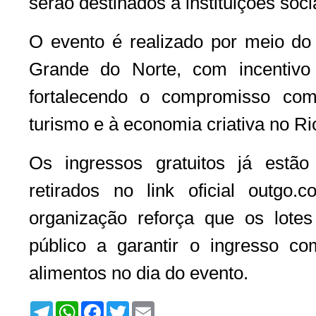
serão destinados a instituições soci
O evento é realizado por meio d
Grande do Norte, com incentiv
fortalecendo o compromisso com
turismo e à economia criativa no R
Os ingressos gratuitos já estã
retirados no link oficial outgo.c
organização reforça que os lotes
público a garantir o ingresso c
alimentos no dia do evento.
T
W
F
T
E