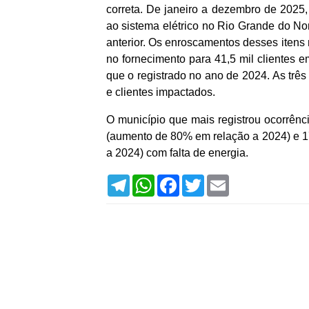
correta. De janeiro a dezembro de 2025,
ao sistema elétrico no Rio Grande do N
anterior. Os enroscamentos desses itens 
no fornecimento para 41,5 mil clientes 
que o registrado no ano de 2024. As três
e clientes impactados.
O município que mais registrou ocorrênc
(aumento de 80% em relação a 2024) e 1
a 2024) com falta de energia.
T
W
F
T
E
e
h
a
w
m
l
a
c
i
a
e
t
e
t
i
g
s
b
t
l
r
A
o
e
a
p
o
r
m
p
k