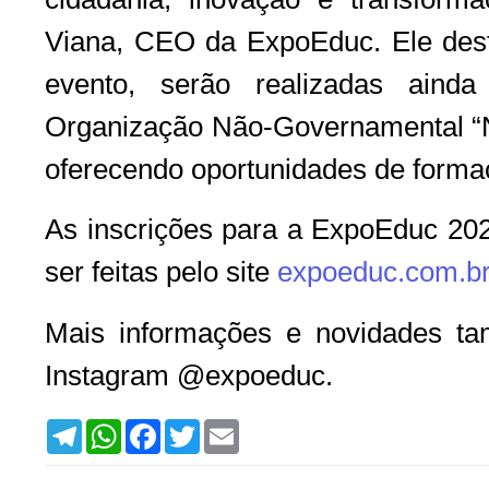
Viana, CEO da ExpoEduc. Ele dest
evento, serão realizadas aind
Organização Não-Governamental “Na
oferecendo oportunidades de formaç
As inscrições para a ExpoEduc 202
ser feitas pelo site
expoeduc.com.b
Mais informações e novidades ta
Instagram @expoeduc.
T
W
F
T
E
e
h
a
w
m
l
a
c
i
a
e
t
e
t
i