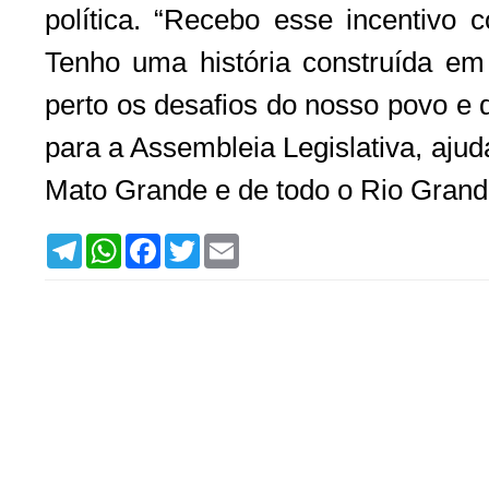
política. “Recebo esse incentivo 
Tenho uma história construída e
perto os desafios do nosso povo e 
para a Assembleia Legislativa, aju
Mato Grande e de todo o Rio Grande
T
W
F
T
E
e
h
a
w
m
l
a
c
i
a
e
t
e
t
i
g
s
b
t
l
r
A
o
e
a
p
o
r
m
p
k