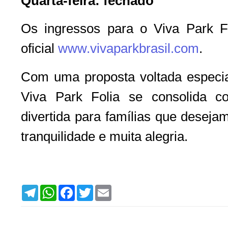
Quarta-feira: fechado
Os ingressos para o Viva Park F
oficial
www.vivaparkbrasil.com
.
Com uma proposta voltada especia
Viva Park Folia se consolida 
divertida para famílias que deseja
tranquilidade e muita alegria.
T
W
F
T
E
e
h
a
w
m
l
a
c
i
a
e
t
e
t
i
g
s
b
t
l