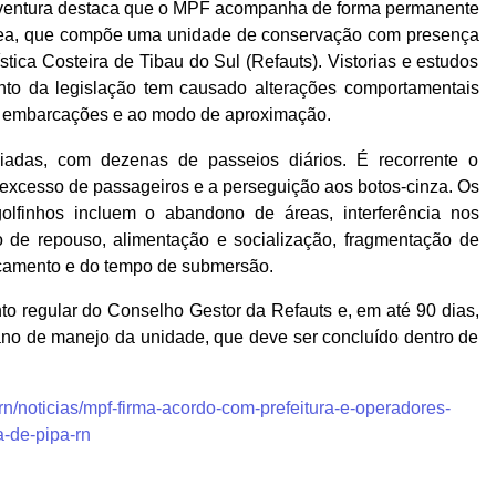
ventura destaca que o MPF acompanha de forma permanente
rea, que compõe uma unidade de conservação com presença
tica Costeira de Tibau do Sul (Refauts). Vistorias e estudos
nto da legislação tem causado alterações comportamentais
as embarcações e ao modo de aproximação.
iadas, com dezenas de passeios diários. É recorrente o
 excesso de passageiros e a perseguição aos botos-cinza. Os
lfinhos incluem o abandono de áreas, interferência nos
 de repouso, alimentação e socialização, fragmentação de
camento e do tempo de submersão.
 regular do Conselho Gestor da Refauts e, em até 90 dias,
ano de manejo da unidade, que deve ser concluído dentro de
rn/noticias/mpf-firma-acordo-com-prefeitura-e-operadores-
a-de-pipa-rn