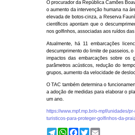
O procurador da República Camões Boa
o aumento da intervenção humana na á
elevada de botos-cinza, a Reserva Faunís
científicos apontam que o descumprime
nos golfinhos, associadas aos ruídos d
Atualmente, há 11 embarcações licenc
descumprimento do limite de passeios, o
impactos das embarcações sobre os go
parâmetros acústicos, redução do tempo
grupos, aumento da velocidade de deslo
O TAC também determina o funcionamento
a adoção de medidas para elaborar o pl
um ano.
https://www.mpf.mp.br/o-mpf/unidades/pr-
turisticos-para-proteger-golfinhos-da-prai
T
W
F
T
E
e
h
a
w
m