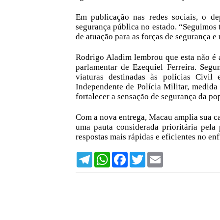
Em publicação nas redes sociais, o d
segurança pública no estado. “Seguimos t
de atuação para as forças de segurança e
Rodrigo Aladim lembrou que esta não é 
parlamentar de Ezequiel Ferreira. Segu
viaturas destinadas às polícias Civi
Independente de Polícia Militar, medida 
fortalecer a sensação de segurança da po
Com a nova entrega, Macau amplia sua ca
uma pauta considerada prioritária pela
respostas mais rápidas e eficientes no en
T
W
F
T
E
e
h
a
w
m
l
a
c
i
a
e
t
e
t
i
g
s
b
t
l
r
A
o
e
a
p
o
r
m
p
k