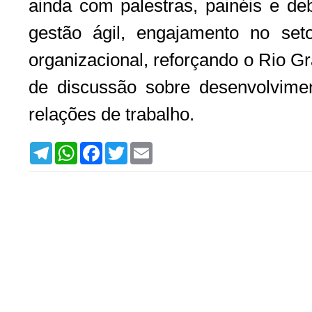
ainda com palestras, painéis e de
gestão ágil, engajamento no set
organizacional, reforçando o Rio 
de discussão sobre desenvolvime
relações de trabalho.
T
W
F
T
E
e
h
a
w
m
l
a
c
i
a
e
t
e
t
i
g
s
b
t
l
r
A
o
e
a
p
o
r
m
p
k