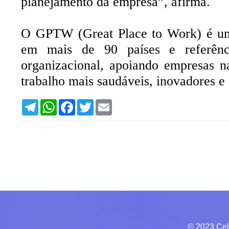
planejamento da empresa”, afirma.
O GPTW (Great Place to Work) é uma
em mais de 90 países e referênci
organizacional, apoiando empresas n
trabalho mais saudáveis, inovadores e
T
W
F
T
E
e
h
a
w
m
l
a
c
i
a
e
t
e
t
i
g
s
b
t
l
r
A
o
e
a
p
o
r
m
p
k
© 2023 Cel