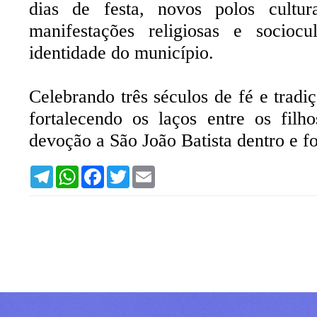
dias de festa, novos polos cultur
manifestações religiosas e socioc
identidade do município.
Celebrando três séculos de fé e trad
fortalecendo os laços entre os filh
devoção a São João Batista dentro e f
T
W
F
T
E
e
h
a
w
m
l
a
c
i
a
e
t
e
t
i
g
s
b
t
l
r
A
o
e
a
p
o
r
m
p
k