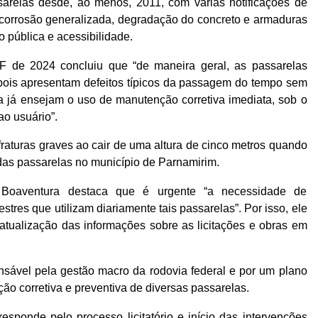
relas desde, ao menos, 2011, com várias notificações de
o corrosão generalizada, degradação do concreto e armaduras
o pública e acessibilidade.
F de 2024 concluiu que “de maneira geral, as passarelas
ois apresentam defeitos típicos da passagem do tempo sem
ra já ensejam o uso de manutenção corretiva imediata, sob o
ao usuário”.
fraturas graves ao cair de uma altura de cinco metros quando
das passarelas no município de Parnamirim.
Boaventura destaca que é urgente “a necessidade de
stres que utilizam diariamente tais passarelas”. Por isso, ele
atualização das informações sobre as licitações e obras em
sável pela gestão macro da rodovia federal e por um plano
ão corretiva e preventiva de diversas passarelas.
esponde pelo processo licitatório e início das intervenções