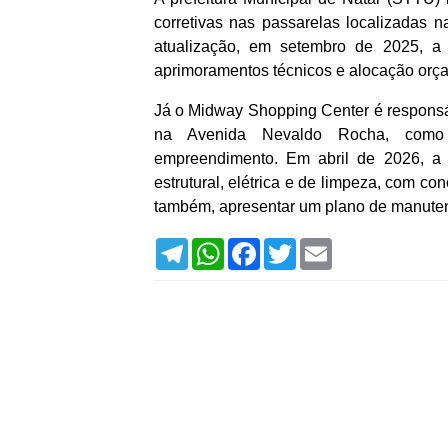
corretivas nas passarelas localizadas 
atualização, em setembro de 2025, a 
aprimoramentos técnicos e alocação orçam
Já o Midway Shopping Center é responsáv
na Avenida Nevaldo Rocha, como m
empreendimento. Em abril de 2026, a 
estrutural, elétrica e de limpeza, com c
também, apresentar um plano de manuten
T
W
F
T
E
e
h
a
w
m
l
a
c
i
a
e
t
e
t
i
g
s
b
t
l
r
A
o
e
a
p
o
r
m
p
k