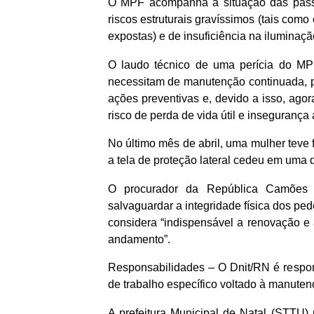
O MPF acompanha a situação das passa
riscos estruturais gravíssimos (tais com
expostas) e de insuficiência na iluminaçã
O laudo técnico de uma perícia do MP
necessitam de manutenção continuada, p
ações preventivas e, devido a isso, ago
risco de perda de vida útil e insegurança 
No último mês de abril, uma mulher teve 
a tela de proteção lateral cedeu em uma 
O procurador da República Camões 
salvaguardar a integridade física dos pede
considera “indispensável a renovação e 
andamento”.
Responsabilidades – O Dnit/RN é respon
de trabalho específico voltado à manutenç
A prefeitura Municipal de Natal (STTU) r